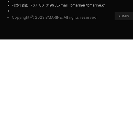
사업자 번호 : 767-86-01993
E-mail : bmarine@bmarine.kr
ADMIN
Copyright ⓒ 2023 BMARINE. All rights reserved