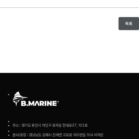
목록
주소 : 경기도 용인시 처인구 포곡읍 전대로37, 102호
본사/공장 : 경상남도 김해시 진례면 고모로 180번길 104 비마린