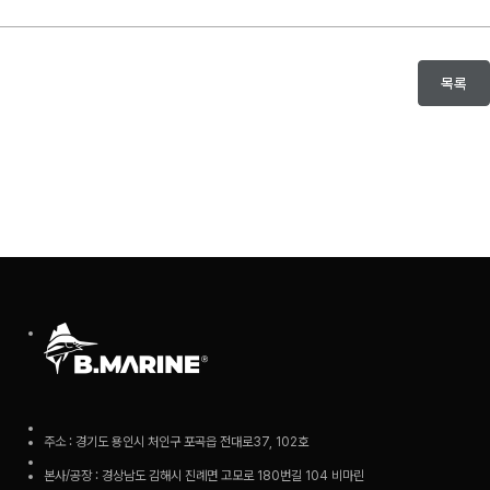
목록
주소 : 경기도 용인시 처인구 포곡읍 전대로37, 102호
본사/공장 : 경상남도 김해시 진례면 고모로 180번길 104 비마린