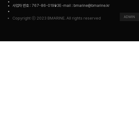
사업자 번호 : 767-86-01993
E-mail : bmarine@bmarine.kr
ADMIN
Copyright ⓒ 2023 BMARINE. All rights reserved