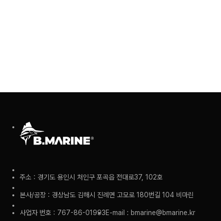
주소 : 경기도 용인시 처인구 포곡읍 전대로37, 102호
본사/공장 : 경상남도 김해시 진례면 고모로 180번길 104 비마린
사업자 번호 : 767-86-01993
E-mail : bmarine@bmarine.kr